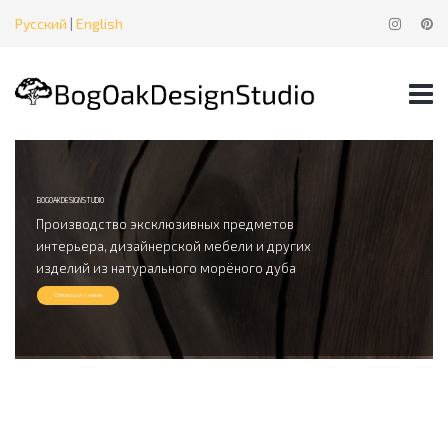
Русский
|
English
BOGOAKDESIGNSTUDIO
Производство эксклюзивных предметов
интерьера, дизайнерской мебели и других
изделий из натурального морёного дуба
Связаться с нами