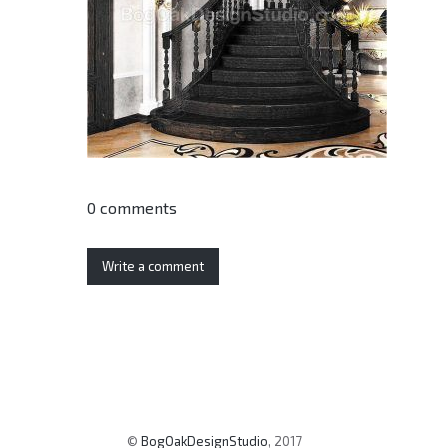
0 comments
Write a comment
©
BogOakDesignStudio
, 2017